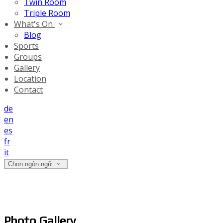
Twin Room
Triple Room
What's On
Blog
Sports
Groups
Gallery
Location
Contact
de
en
es
fr
it
Chọn ngôn ngữ
Photo Gallery