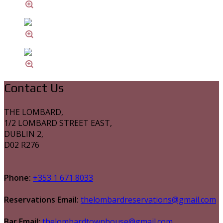
Contact Us
THE LOMBARD,
1/2 LOMBARD STREET EAST,
DUBLIN 2,
D02 R276
Phone:
+353 1 671 8033
Reservations Email:
thelombardreservations@gmail.com
Bar Email:
thelombardtownhouse@gmail.com