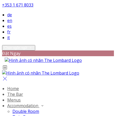
+353 1 671 8033
de
en
es
fr
it
Chọn ngôn ngữ
Đặt Ngay
Home
The Bar
Menus
Accommodation
Double Room