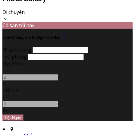
Di chuyển
Có sẵn tối nay
Chọn Phòng Cho Kỳ Nghỉ Của Bạn
Nhận phòng
Trả phòng
Người lớn
-
+
Trẻ em
-
+