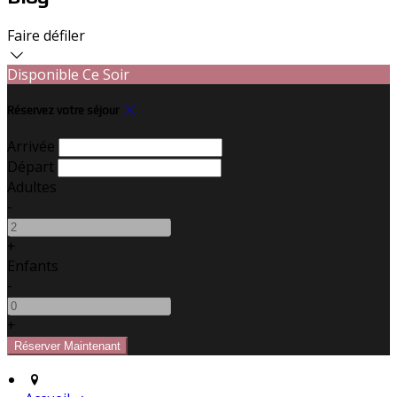
Faire défiler
Disponible Ce Soir
Réservez votre séjour
Arrivée
Départ
Adultes
-
+
Enfants
-
+