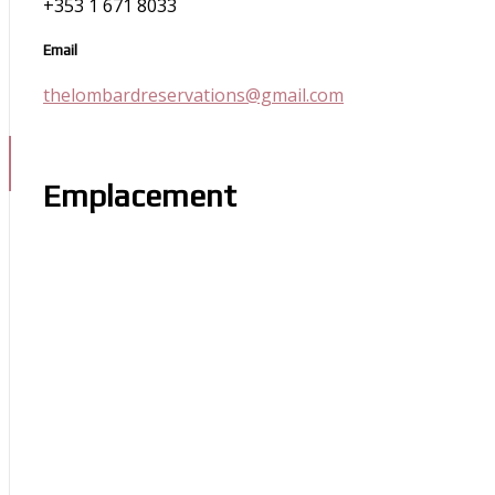
+353 1 671 8033
Email
thelombardreservations@gmail.com
Emplacement