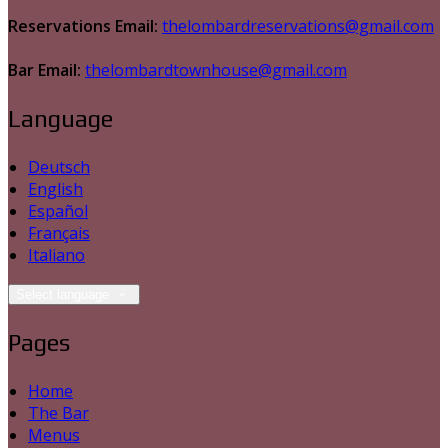
Reservations Email:
thelombardreservations@gmail.com
Bar Email:
thelombardtownhouse@gmail.com
Language
Deutsch
English
Español
Français
Italiano
Select language
Pages
Home
The Bar
Menus