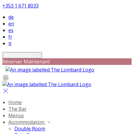
+353 1 671 8033
de
en
es
fr
it
Select language
Réserver Maintenant
Home
The Bar
Menus
Accommodation
Double Room